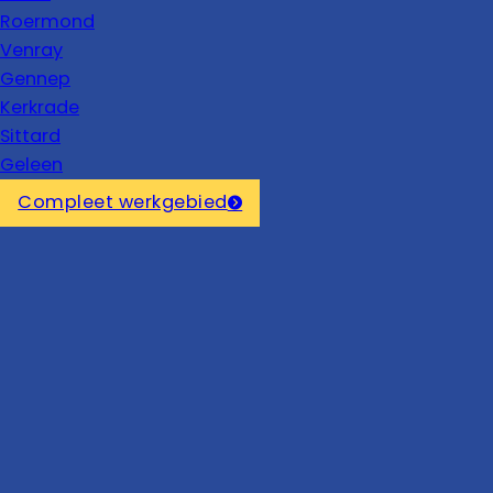
Roermond
Venray
Gennep
Kerkrade
Sittard
Geleen
Compleet werkgebied