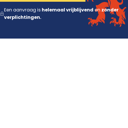
Een aanvraag is
helemaal vrijblijvend
en
zonder
verplichtingen.
Diensten
Dakdekker
Dakisolatie
Dakrenovatie
Dakpannen vervangen
Contact
Contact opnemen
Offerte aanvragen
Dakinspectie plannen
Daklekkage melden