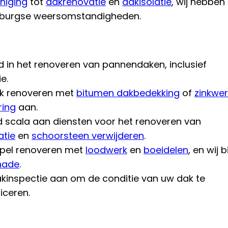
niging
tot
dakrenovatie
en
dakisolatie
, wij hebben
mburgse weersomstandigheden.
rd in het renoveren van pannendaken, inclusief
e.
ak renoveren met
bitumen dakbedekking
of
zinkwer
ring
aan.
d scala aan diensten voor het renoveren van
atie
en
schoorsteen verwijderen
.
pel renoveren met
loodwerk
en
boeidelen
, en wij 
hade
.
akinspectie aan om de conditie van uw dak te
iceren.