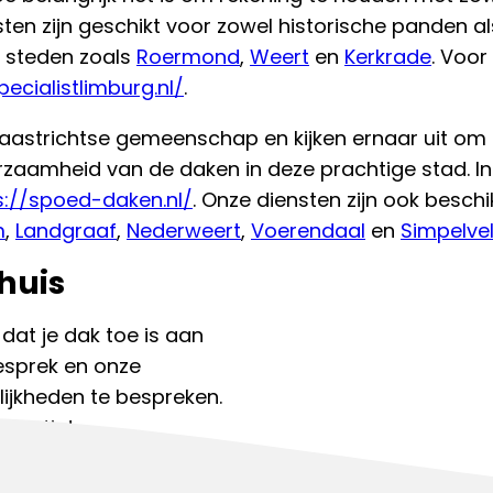
en zijn geschikt voor zowel historische panden al
 steden zoals
Roermond
,
Weert
en
Kerkrade
. Voor
pecialistlimburg.nl/
.
Maastrichtse gemeenschap en kijken ernaar uit om 
rzaamheid van de daken in deze prachtige stad. In
s://spoed-daken.nl/
. Onze diensten zijn ook besch
m
,
Landgraaf
,
Nederweert
,
Voerendaal
en
Simpelve
huis
 dat je dak toe is aan
gesprek en onze
ijkheden te bespreken.
spectie!
kdekker:
085 130 7634