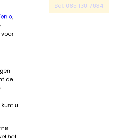
Bel: 085 130 7634
enlo
,
e
voor
ngen
nt de
e
 kunt u
rne
el het