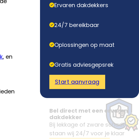
 de
Ervaren dakdekkers
24/7 bereikbaar
Oplossingen op maat
k
, en
Gratis adviesgepsrek
Start aanvraag
bieden
Bel direct met een ervaren
dakdekker
Bij lekkage of zware schade
staan wij 24/7 voor je klaar