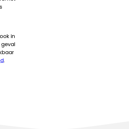
s
ook in
 geval
ikbaar
ld
.