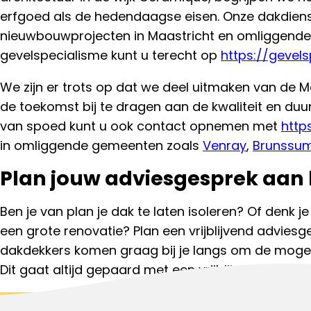
erfgoed als de hedendaagse eisen. Onze dakdienst
nieuwbouwprojecten in Maastricht en omliggende
gevelspecialisme kunt u terecht op
https://gevels
We zijn er trots op dat we deel uitmaken van de 
de toekomst bij te dragen aan de kwaliteit en duu
van spoed kunt u ook contact opnemen met
http
in omliggende gemeenten zoals
Venray
,
Brunssu
Plan jouw adviesgesprek aan 
Ben je van plan je dak te laten isoleren? Of denk je
een grote renovatie? Plan een vrijblijvend advies
dakdekkers komen graag bij je langs om de mogel
Dit gaat altijd gepaard met een vrijblijvende dakin
Start aanvraag
Bel met een da