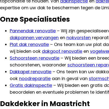
topconditie te houden. Van
dakinspectie
en
dakrei
expertise om uw dak te beschermen tegen de Li
Onze Specialisaties
Pannendak renovatie
– Wij zijn gespecialisee
dakpannen vervangen
en
nokvorsten
reparati
Plat dak renovatie
– Ons team kan uw plat d
wij bieden ook
dakgoot renovatie
en
vogelwe
Schoorsteen renovatie
– Wij bieden een bree
schoorstenen, waaronder
schoorsteen repar
Dakkapel renovatie
– Ons team kan uw dakka
ook
noodreparatie
aan in geval van
stormsc
Gratis dakinspectie
– Wij bieden een gratis d
beoordelen en eventuele problemen te identif
Dakdekker in Maastricht