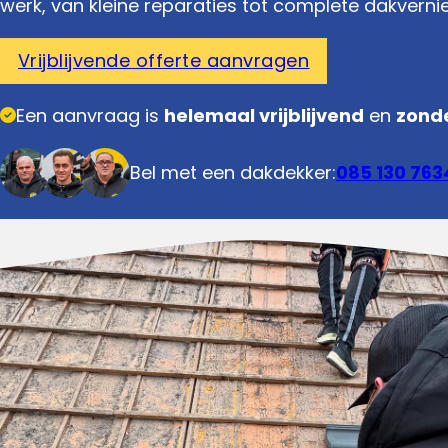
werk, van kleine reparaties tot complete dakverni
Vrijblijvende offerte aanvragen
Een aanvraag is
helemaal vrijblijvend
en
zonde
Bel met een dakdekker:
085 130 763