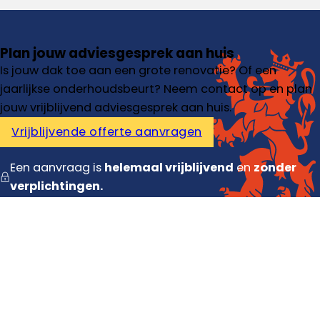
Plan jouw adviesgesprek aan huis
Is jouw dak toe aan een grote renovatie? Of een
jaarlijkse onderhoudsbeurt? Neem contact op en plan
jouw vrijblijvend adviesgesprek aan huis.
Vrijblijvende offerte aanvragen
Een aanvraag is
helemaal vrijblijvend
en
zonder
verplichtingen.
Diensten
Dakdekker
Dakisolatie