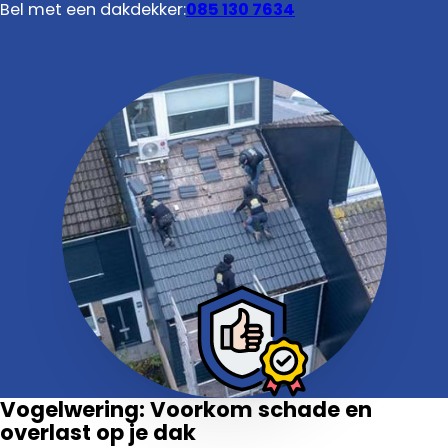
Bel met een dakdekker:
085 130 7634
Vogelwering: Voorkom schade en
overlast op je dak