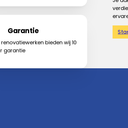
Je dak
verdi
ervar
Garantie
Sta
 renovatiewerken bieden wij 10
r garantie