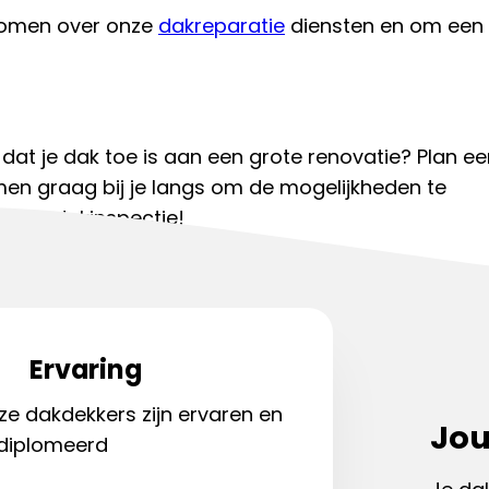
komen over onze
dakreparatie
diensten en om een
e dat je dak toe is aan een grote renovatie? Plan e
men graag bij je langs om de mogelijkheden te
jvende dakinspectie!
kdekker:
085 130 7634
Ervaring
ze dakdekkers zijn ervaren en
Jou
diplomeerd