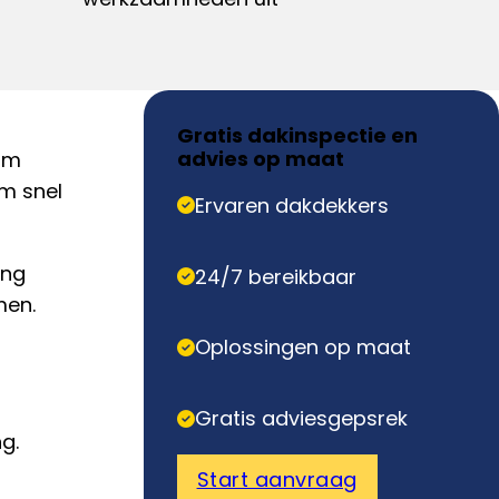
Gratis dakinspectie en
advies op maat
om
om snel
Ervaren dakdekkers
ing
24/7 bereikbaar
men.
Oplossingen op maat
Gratis adviesgepsrek
g.
Start aanvraag