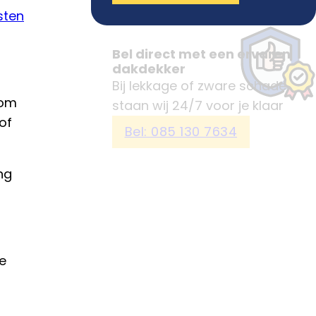
sten
Bel direct met een ervaren
dakdekker
Bij lekkage of zware schade
 om
staan wij 24/7 voor je klaar
of
Bel: 085 130 7634
ng
e