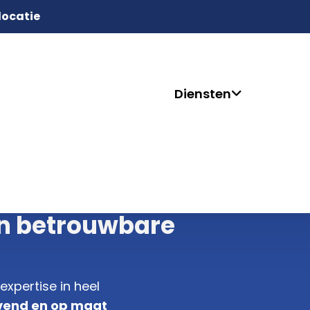
 locatie
Diensten
en betrouwbare
xpertise in heel
ijvend en op maat