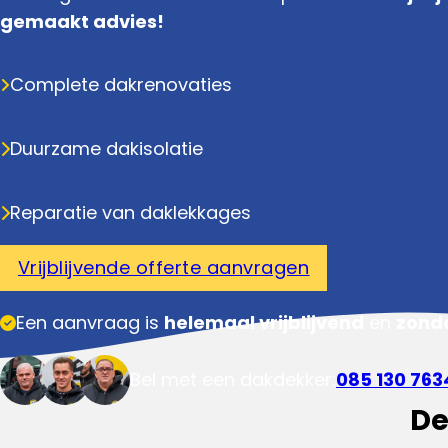
gemaakt advies!
Complete dakrenovaties
Duurzame dakisolatie
Reparatie van daklekkages
Vrijblijvende offerte aanvragen
Een aanvraag is
helemaal vrijblijvend
en
zonde
Bel met een dakdekker:
085 130 763
De