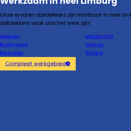
Werkzaam in heel Limburg
Onze ervaren dakdekkers zijn inzetbaar in heel Lim
dakdekkers vaak aan het werk zijn!
Heerlen
Maastricht
Roermond
Venray
Kerkrade
Sittard
Compleet werkgebied