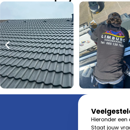
Veelgestel
Hieronder een 
Staat jouw vra