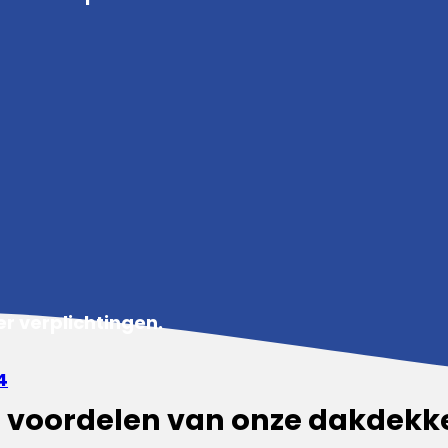
r verplichtingen.
4
 voordelen van onze dakdekk