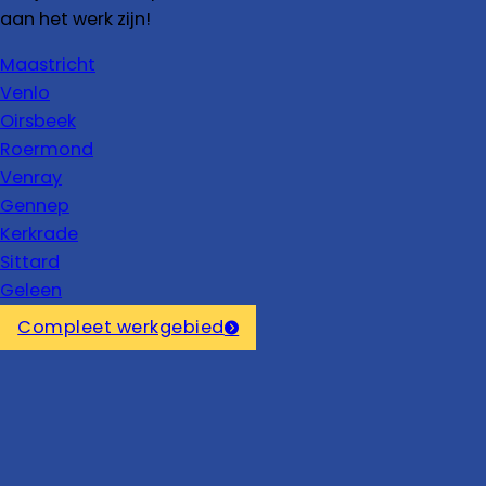
aan het werk zijn!
Maastricht
Venlo
Oirsbeek
Roermond
Venray
Gennep
Kerkrade
Sittard
Geleen
Compleet werkgebied