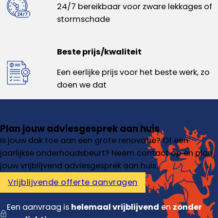
24/7 bereikbaar voor zware lekkages of
stormschade
Beste prijs/kwaliteit
Een eerlijke prijs voor het beste werk, zo
doen we dat
Plan jouw adviesgesprek aan huis
Is jouw dak toe aan een grote renovatie? Of een
jaarlijkse onderhoudsbeurt? Neem contact op en plan
jouw vrijblijvend adviesgesprek aan huis.
Vrijblijvende offerte aanvragen
Een aanvraag is
helemaal vrijblijvend
en
zonder