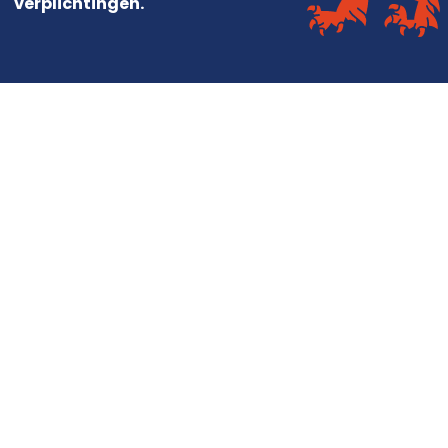
verplichtingen.
Diensten
Dakdekker
Dakisolatie
Dakrenovatie
Dakpannen vervangen
Contact
Contact opnemen
Offerte aanvragen
Dakinspectie plannen
Daklekkage melden
Over ons