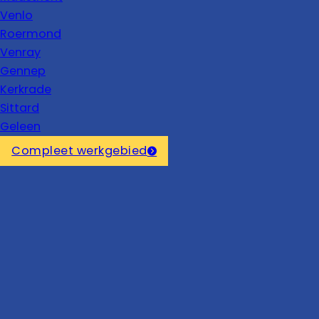
Venlo
Roermond
Venray
Gennep
Kerkrade
Sittard
Geleen
Compleet werkgebied