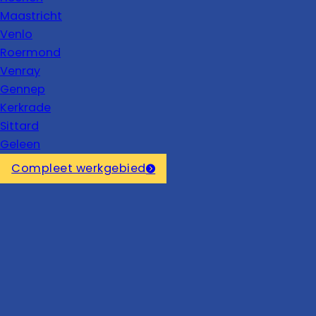
Maastricht
Venlo
Roermond
Venray
Gennep
Kerkrade
Sittard
Geleen
Compleet werkgebied