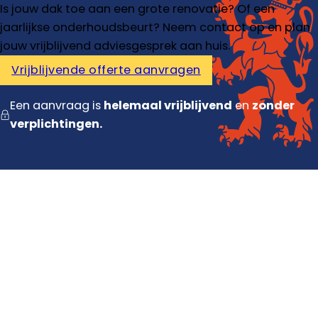
Is jouw dak toe aan een grote renovatie? Of een
jaarlijkse onderhoudsbeurt? Neem contact op en plan
jouw vrijblijvend adviesgesprek aan huis.
Vrijblijvende offerte aanvragen
Een aanvraag is
helemaal vrijblijvend
en
zonder
verplichtingen.
Diensten
Dakdekker
Dakisolatie
Dakrenovatie
Dakpannen vervangen
Contact