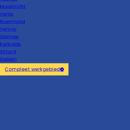
Maastricht
Venlo
Roermond
Venray
Gennep
Kerkrade
Sittard
Geleen
Compleet werkgebied