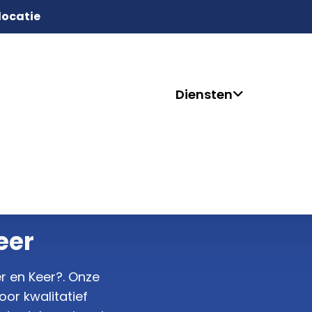
 locatie
Diensten
eer
r en Keer?. Onze
or kwalitatief