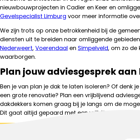
nieuwbouwprojecten in Cadier en Keer en omligg
Gevelspecialist Limburg
voor meer informatie ove
We zijn trots op onze betrokkenheid bij de gemee
diensten uit te breiden naar omliggende gebiede
Nederweert
,
Voerendaal
en
Simpelveld
, om zo de 
waarborgen.
Plan jouw adviesgesprek aan 
Ben je van plan je dak te laten isoleren? Of denk je
een grote renovatie? Plan een vrijblijvend advies
dakdekkers komen graag bij je langs om de mogel
Dit gaat altijd gepaard met een vrijblijvende dakin
Start aanvraag
Bel met een da