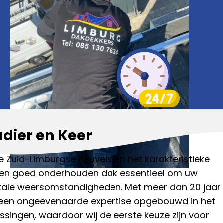
dier en Keer
e Zuid-Limburgse heuvels en het karakteristieke
 een goed onderhouden dak essentieel om uw
kale weersomstandigheden. Met meer dan 20 jaar
 een ongeëvenaarde expertise opgebouwd in het
ingen, waardoor wij de eerste keuze zijn voor