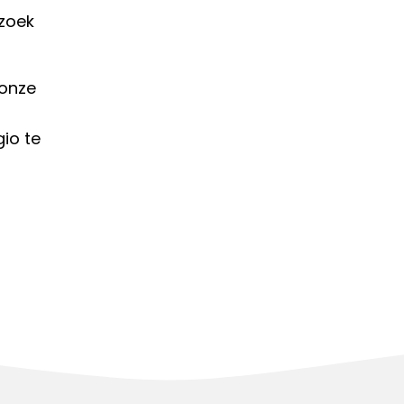
ezoek
 onze
io te