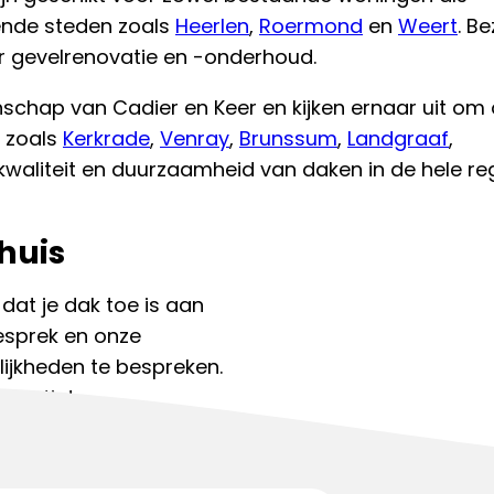
ende steden zoals
Heerlen
,
Roermond
en
Weert
. B
r gevelrenovatie en -onderhoud.
nschap van Cadier en Keer en kijken ernaar uit om
n zoals
Kerkrade
,
Venray
,
Brunssum
,
Landgraaf
,
kwaliteit en duurzaamheid van daken in de hele reg
huis
 dat je dak toe is aan
gesprek en onze
ijkheden te bespreken.
spectie!
kdekker:
085 130 7634