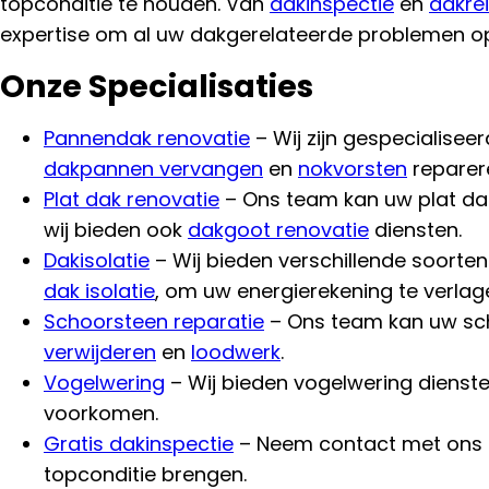
topconditie te houden. Van
dakinspectie
en
dakrei
expertise om al uw dakgerelateerde problemen op
Onze Specialisaties
Pannendak renovatie
– Wij zijn gespecialisee
dakpannen vervangen
en
nokvorsten
reparer
Plat dak renovatie
– Ons team kan uw plat d
wij bieden ook
dakgoot renovatie
diensten.
Dakisolatie
– Wij bieden verschillende soorte
dak isolatie
, om uw energierekening te verla
Schoorsteen reparatie
– Ons team kan uw sch
verwijderen
en
loodwerk
.
Vogelwering
– Wij bieden vogelwering dienst
voorkomen.
Gratis dakinspectie
– Neem contact met ons op
topconditie brengen.