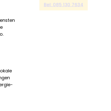
Bel: 085 130 7634
iensten
ge
o.
lokale
ingen
ergie-