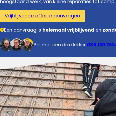
hoogstaand werk, van kleine reparaties tot comp
Vrijblijvende offerte aanvragen
Een aanvraag is
helemaal vrijblijvend
en
zonde
Bel met een dakdekker:
085 130 763