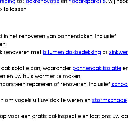
niging
tot
dakrenovatie
en
noodreparatie
, wij he
 te lossen.
rd in het renoveren van pannendaken, inclusief
en.
ak renoveren met
bitumen dakbedekking
of
zinkwer
n dakisolatie aan, waaronder
pannendak isolatie
e
gen en uw huis warmer te maken.
oorsteen repareren of renoveren, inclusief
schoo
en om vogels uit uw dak te weren en
stormschade
 voor een gratis dakinspectie en laat ons uw da