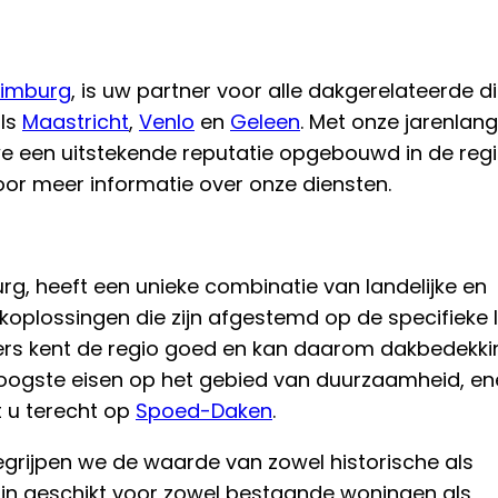
Limburg
, is uw partner voor alle dakgerelateerde d
als
Maastricht
,
Venlo
en
Geleen
. Met onze jarenlan
e een uitstekende reputatie opgebouwd in de regi
or meer informatie over onze diensten.
g, heeft een unieke combinatie van landelijke en
oplossingen die zijn afgestemd op de specifieke 
rs kent de regio goed en kan daarom dakbedekk
oogste eisen op het gebied van duurzaamheid, en
t u terecht op
Spoed-Daken
.
rijpen we de waarde van zowel historische als
zijn geschikt voor zowel bestaande woningen als