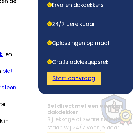
bben de
Ervaren dakdekkers
24/7 bereikbaar
Oplossingen op maat
k
, en
Gratis adviesgepsrek
n
plat
Start aanvraag
rsteen
te
Bel direct met een ervaren
dakdekker
Bij lekkage of zware schade
k in
staan wij 24/7 voor je klaar