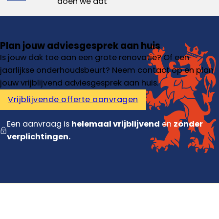
doen we dat
Plan jouw adviesgesprek aan huis
Is jouw dak toe aan een grote renovatie? Of een
jaarlijkse onderhoudsbeurt? Neem contact op en plan
jouw vrijblijvend adviesgesprek aan huis.
Vrijblijvende offerte aanvragen
Een aanvraag is
helemaal vrijblijvend
en
zonder
verplichtingen.
Diensten
Dakdekker
Dakisolatie