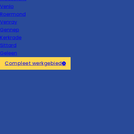
Venlo
Roermond
Venray
Gennep
Kerkrade
Sittard
Geleen
Compleet werkgebied