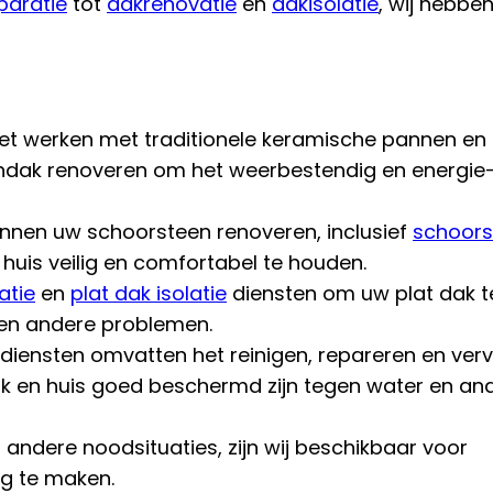
paratie
tot
dakrenovatie
en
dakisolatie
, wij hebbe
het werken met traditionele keramische pannen en
dak renoveren om het weerbestendig en energie
unnen uw schoorsteen renoveren, inclusief
schoors
huis veilig en comfortabel te houden.
atie
en
plat dak isolatie
diensten om uw plat dak t
en andere problemen.
diensten omvatten het reinigen, repareren en ve
k en huis goed beschermd zijn tegen water en an
 andere noodsituaties, zijn wij beschikbaar voor
ig te maken.