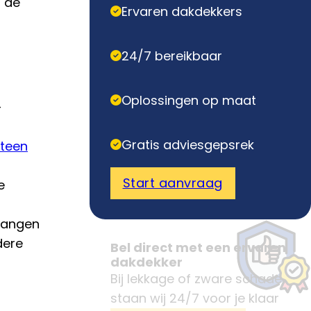
n de
Ervaren dakdekkers
24/7 bereikbaar
Oplossingen op maat
-
Gratis adviesgepsrek
teen
Start aanvraag
e
rvangen
dere
Bel direct met een ervaren
dakdekker
Bij lekkage of zware schade
staan wij 24/7 voor je klaar