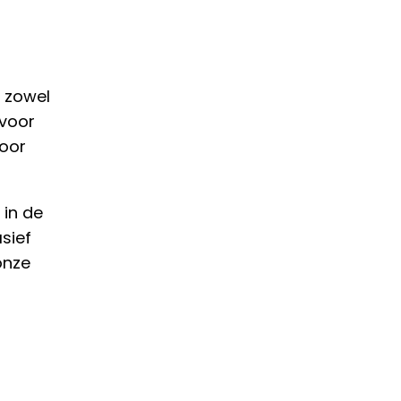
 zowel
 voor
oor
 in de
sief
onze