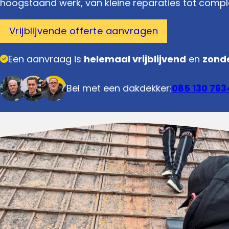
hoogstaand werk, van kleine reparaties tot comp
Vrijblijvende offerte aanvragen
Een aanvraag is
helemaal vrijblijvend
en
zonde
Bel met een dakdekker:
085 130 763