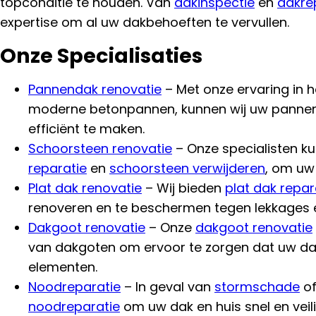
topconditie te houden. Van
dakinspectie
en
dakre
expertise om al uw dakbehoeften te vervullen.
Onze Specialisaties
Pannendak renovatie
– Met onze ervaring in 
moderne betonpannen, kunnen wij uw pannen
efficiënt te maken.
Schoorsteen renovatie
– Onze specialisten k
reparatie
en
schoorsteen verwijderen
, om uw 
Plat dak renovatie
– Wij bieden
plat dak repar
renoveren en te beschermen tegen lekkages 
Dakgoot renovatie
– Onze
dakgoot renovatie
van dakgoten om ervoor te zorgen dat uw da
elementen.
Noodreparatie
– In geval van
stormschade
of
noodreparatie
om uw dak en huis snel en veil