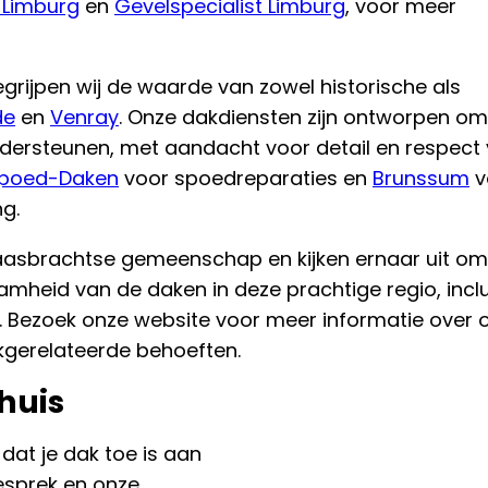
 Limburg
en
Gevelspecialist Limburg
, voor meer
rijpen wij de waarde van zowel historische als
de
en
Venray
. Onze dakdiensten zijn ontworpen om
dersteunen, met aandacht voor detail en respect
poed-Daken
voor spoedreparaties en
Brunssum
v
g.
 Maasbrachtse gemeenschap en kijken ernaar uit om
amheid van de daken in deze prachtige regio, inclu
. Bezoek onze website voor meer informatie over 
kgerelateerde behoeften.
huis
 dat je dak toe is aan
gesprek en onze