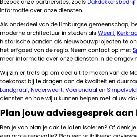
Bezoek onze partnersites, zoals
Dakdekkersbedrijf
informatie over onze diensten.
Als onderdeel van de Limburgse gemeenschap, beg
moderne architectuur in steden als
Weert
,
Kerkra
historische panden als nieuwbouwprojecten te on
het erfgoed van de regio. Neem contact op met
S
meer informatie over onze diensten in de omgevin
Wij zijn er trots op om deel uit te maken van de
toekomst bij te dragen aan de kwaliteit en duurza
Landgraaf
,
Nederweert
,
Voerendaal
en
Simpelveld
diensten en hoe wij u kunnen helpen met al uw da
Plan jouw adviesgesprek aan 
Ben je van plan je dak te laten isoleren? Of denk je
een grote renovatie? Plan een vrijblijvend advies