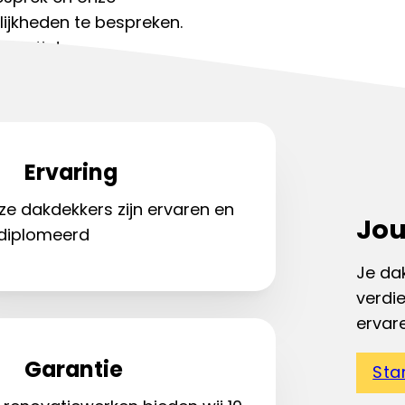
ijkheden te bespreken.
spectie!
kdekker:
085 130 7634
Ervaring
ze dakdekkers zijn ervaren en
Jou
diplomeerd
Je dak
verdi
ervar
Garantie
Sta