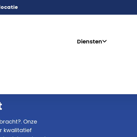
 locatie
Diensten
t
sbracht?. Onze
 kwalitatief