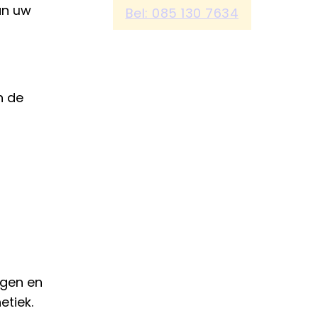
an uw
Bel: 085 130 7634
n de
ngen en
etiek.