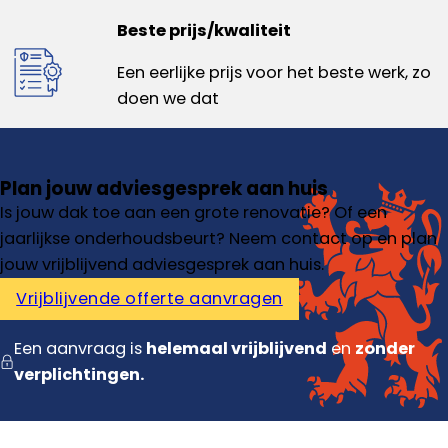
Beste prijs/kwaliteit
Een eerlijke prijs voor het beste werk, zo
doen we dat
Plan jouw adviesgesprek aan huis
Is jouw dak toe aan een grote renovatie? Of een
jaarlijkse onderhoudsbeurt? Neem contact op en plan
jouw vrijblijvend adviesgesprek aan huis.
Vrijblijvende offerte aanvragen
Een aanvraag is
helemaal vrijblijvend
en
zonder
verplichtingen.