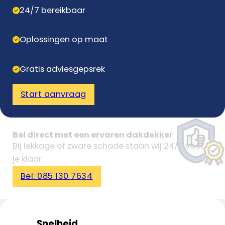
24/7 bereikbaar
Oplossingen op maat
Gratis adviesgepsrek
Start aanvraag
Bel direct met een ervaren dakdekker
Bij lekkage of zware schade staan wij 24/7 voor
je klaar
Bel: 085 130 7634
Snelheid