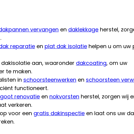
dakpannen vervangen
en
daklekkage
herstel, zorg
.
 dak reparatie
en
plat dak isolatie
helpen u om uw 
n dakisolatie aan, waaronder
dakcoating
, om uw
er te maken.
listen in
schoorsteenwerken
en
schoorsteen verw
ciënt functioneert.
goot renovatie
en
nokvorsten
herstel, zorgen wij 
at verkeren.
 op voor een
gratis dakinspectie
en laat ons uw da
eken.