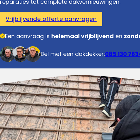
reparaties tot complete dakvernieuwingen.
Vrijblijvende offerte aanvragen
Een aanvraag is
helemaal vrijblijvend
en
zonde
Bel met een dakdekker:
085 130 763