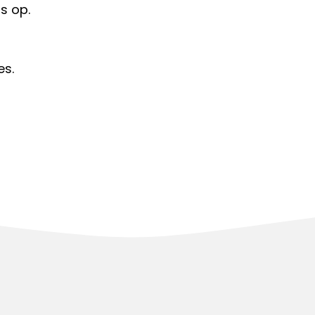
s op.
es.