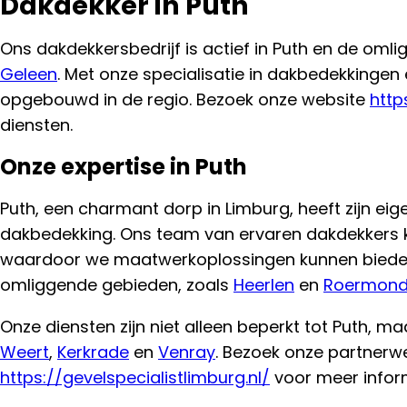
Dakdekker in Puth
Ons dakdekkersbedrijf is actief in Puth en de om
Geleen
. Met onze specialisatie in dakbedekkinge
opgebouwd in de regio. Bezoek onze website
http
diensten.
Onze expertise in Puth
Puth, een charmant dorp in Limburg, heeft zijn e
dakbedekking. Ons team van ervaren dakdekkers 
waardoor we maatwerkoplossingen kunnen bieden 
omliggende gebieden, zoals
Heerlen
en
Roermon
Onze diensten zijn niet alleen beperkt tot Puth, m
Weert
,
Kerkrade
en
Venray
. Bezoek onze partnerw
https://gevelspecialistlimburg.nl/
voor meer infor