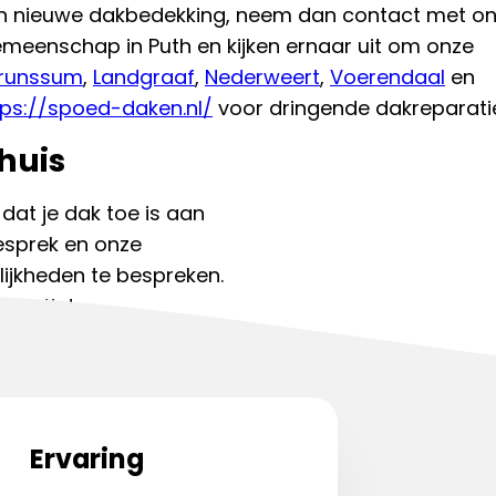
en nieuwe dakbedekking, neem dan contact met on
emeenschap in Puth en kijken ernaar uit om onze
runssum
,
Landgraaf
,
Nederweert
,
Voerendaal
en
tps://spoed-daken.nl/
voor dringende dakreparati
huis
 dat je dak toe is aan
gesprek en onze
ijkheden te bespreken.
spectie!
kdekker:
085 130 7634
Ervaring