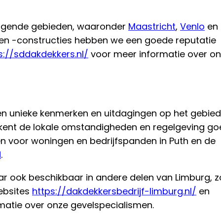
liggende gebieden, waaronder
Maastricht
,
Venlo
en
n en -constructies hebben we een goede reputatie
s://sddakdekkers.nl/
voor meer informatie over o
igen unieke kenmerken en uitdagingen op het gebie
kent de lokale omstandigheden en regelgeving go
voor woningen en bedrijfspanden in Puth en de
d
.
aar ook beschikbaar in andere delen van Limburg, z
ebsites
https://dakdekkersbedrijf-limburg.nl/
en
matie over onze gevelspecialismen.