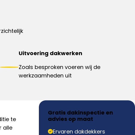
ichtelijk
Uitvoering dakwerken
Zoals besproken voeren wij de
werkzaamheden uit
Gratis dakinspectie en
advies op maat
tie te
r alle
Ervaren dakdekkers