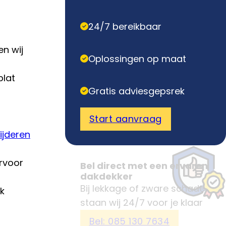
24/7 bereikbaar
en wij
Oplossingen op maat
plat
Gratis adviesgepsrek
Start aanvraag
ijderen
ervoor
Bel direct met een ervaren
dakdekker
Bij lekkage of zware schade
k
staan wij 24/7 voor je klaar
Bel: 085 130 7634