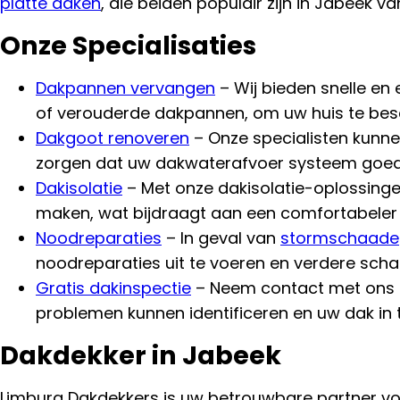
platte daken
, die beiden populair zijn in Jabeek
Onze Specialisaties
Dakpannen vervangen
– Wij bieden snelle en
of verouderde dakpannen, om uw huis te bes
Dakgoot renoveren
– Onze specialisten kunn
zorgen dat uw dakwaterafvoer systeem goed 
Dakisolatie
– Met onze dakisolatie-oplossinge
maken, wat bijdraagt aan een comfortabeler
Noodreparaties
– In geval van
stormschaade
noodreparaties uit te voeren en verdere sch
Gratis dakinspectie
– Neem contact met ons o
problemen kunnen identificeren en uw dak in 
Dakdekker in Jabeek
Limburg Dakdekkers is uw betrouwbare partner voo