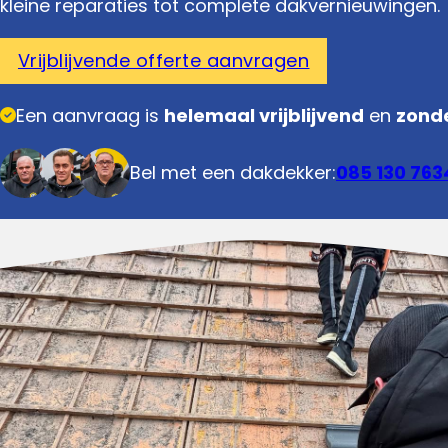
kleine reparaties tot complete dakvernieuwingen.
Vrijblijvende offerte aanvragen
Een aanvraag is
helemaal vrijblijvend
en
zonde
Bel met een dakdekker:
085 130 763