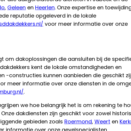
lo
,
Geleen
en
Heerlen
. Onze expertise en toewijdin
de reputatie opgeleverd in de lokale
/sddakdekkers.nl/
voor meer informatie over onze
t om dakoplossingen die aansluiten bij de specifi
 dakdekkers kent de lokale omstandigheden en
 -constructies kunnen aanbieden die geschikt zij
oor meer informatie over onze diensten in de omge
mburg.nl/
.
rijpen we hoe belangrijk het is om rekening te h
Onze dakdiensten zijn geschikt voor zowel histori
liggende gebieden zoals
Roermond
,
Weert
en
Ker
r informatie over onze gevelspecialisten.