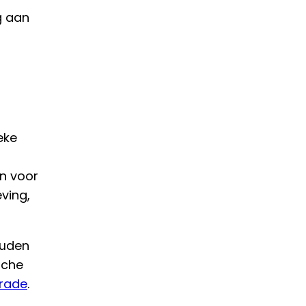
g aan
eke
n voor
ving,
ouden
sche
krade
.