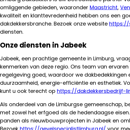
omliggende gebieden, waaronder
Maastricht
,
Ven
kwaliteit en klanttevredenheid hebben ons een goe
dakdekkersbranche. Bezoek onze website
https:/
diensten.
Onze diensten in Jabeek
Jabeek, een prachtige gemeente in Limburg, vraag
kenmerken van deze regio. Ons team van ervaren
regelgeving goed, waardoor we dakbedekkingen en
duurzaamheid, energie-efficiëntie en esthetiek. V
kunt u ook terecht op
https://dakdekkersbedrijf-li
Als onderdeel van de Limburgse gemeenschap, beg
met zowel het erfgoed als de hedendaagse eisen. 
panden als nieuwbouwprojecten in Jabeek en om
Bezoek
https://gevelspecialistlimburg.nl/
voor mee