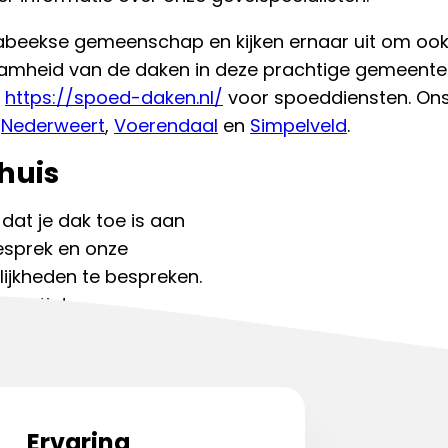
Jabeekse gemeenschap en kijken ernaar uit om ook
aamheid van de daken in deze prachtige gemeente.
t
https://spoed-daken.nl/
voor spoeddiensten. On
,
Nederweert
,
Voerendaal
en
Simpelveld
.
huis
 dat je dak toe is aan
gesprek en onze
ijkheden te bespreken.
spectie!
kdekker:
085 130 7634
Ervaring