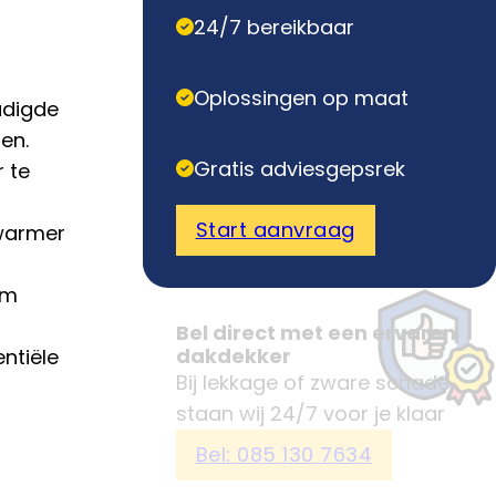
24/7 bereikbaar
Oplossingen op maat
adigde
en.
Gratis adviesgepsrek
 te
Start aanvraag
 warmer
om
Bel direct met een ervaren
dakdekker
ntiële
Bij lekkage of zware schade
staan wij 24/7 voor je klaar
Bel: 085 130 7634