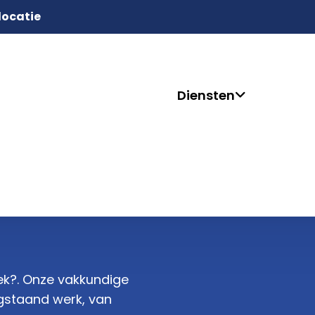
 locatie
Diensten
eek?. Onze vakkundige
ogstaand werk, van