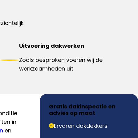
ichtelijk
Uitvoering dakwerken
Zoals besproken voeren wij de
werkzaamheden uit
Gratis dakinspectie en
advies op maat
nditie
ften in
Ervaren dakdekkers
n
en